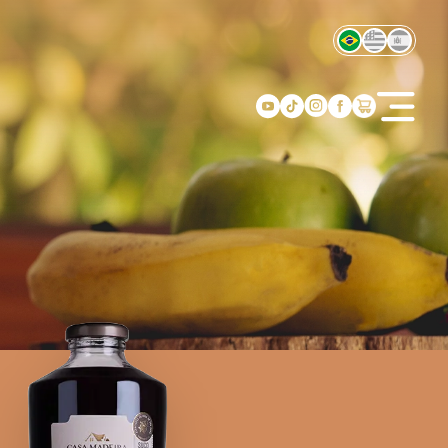
Home
Sobre
Produtos
Receitas
Turismo
Onde encontrar
Quero revender
Contato
Loja